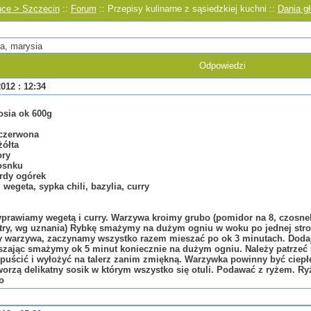
ńce > Szczecin
::
Forum
:: Przepisy kulinarne z sąsiedzkiej kuchni ::
Dania g
a, marysia
Odpowiedzi
012 : 12:34
sosia ok 600g
 czerwona
żółta
ory
osnku
rdy ogórek
 wegeta, sypka chili, bazylia, curry
prawiamy wegetą i curry. Warzywa kroimy grubo (pomidor na 8, czosnek
try, wg uznania) Rybkę smażymy na dużym ogniu w woku po jednej stro
warzywa, zaczynamy wszystko razem mieszać po ok 3 minutach. Dodajemy
szając smażymy ok 5 minut koniecznie na dużym ogniu. Należy patrzeć 
puścić i wyłożyć na talerz zanim zmiękną. Warzywka powinny być ciepłe 
orzą delikatny sosik w którym wszystko się otuli. Podawać z ryżem. Ry
o