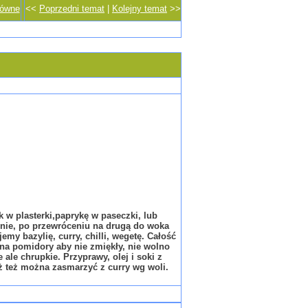
łówne
<<
Poprzedni temat
|
Kolejny temat
>>
 w plasterki,paprykę w paseczki, lub
nie, po przewróceniu na drugą do woka
 bazylię, curry, chilli, wegetę. Całość
na pomidory aby nie zmiękły, nie wolno
ale chrupkie. Przyprawy, olej i soki z
ż też można zasmarzyć z curry wg woli.