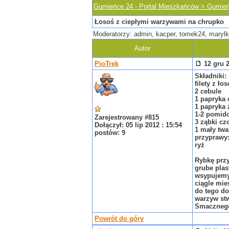
Gumieńce 24 - Portal Mieszkańców > Gumie
Łosoś z ciepłymi warzywami na chrupko
Moderatorzy: admin, kacper, tomek24, marylk
Autor
PioTrek
12 gru 2
Składniki:
filety z ło
2 cebule
1 papryka
1 papryka 
1-2 pomid
Zarejestrowany #815
3 ząbki cz
Dołączył: 05 lip 2012 : 15:54
1 mały twa
postów: 9
przyprawy:
ryż
Rybkę przy
grube plas
wsypujemy 
ciągle mie
do tego do
warzyw stw
Smaczneg
Powrót do góry