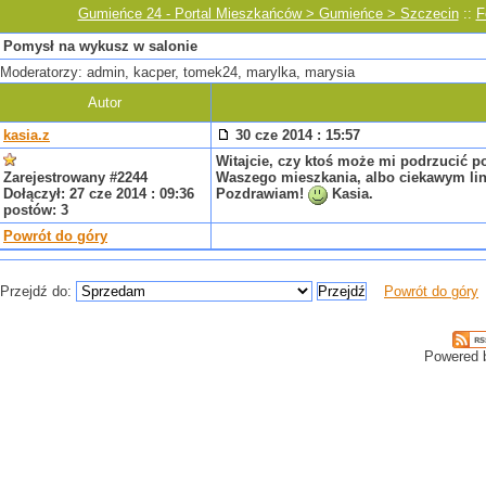
Gumieńce 24 - Portal Mieszkańców > Gumieńce > Szczecin
::
F
Pomysł na wykusz w salonie
Moderatorzy: admin, kacper, tomek24, marylka, marysia
Autor
kasia.z
30 cze 2014 : 15:57
Witajcie, czy ktoś może mi podrzucić p
Zarejestrowany #2244
Waszego mieszkania, albo ciekawym lin
Dołączył: 27 cze 2014 : 09:36
Pozdrawiam!
Kasia.
postów: 3
Powrót do góry
Przejdź do:
Powrót do góry
Powered