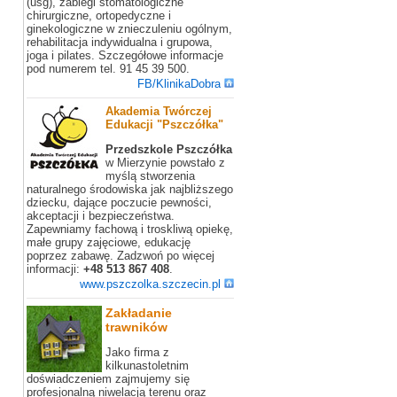
(usg), zabiegi stomatologiczne
chirurgiczne, ortopedyczne i
ginekologiczne w znieczuleniu ogólnym,
rehabilitacja indywidualna i grupowa,
joga i pilates. Szczegółowe informacje
pod numerem tel. 91 45 39 500.
FB/KlinikaDobra
Akademia Twórczej
Edukacji "Pszczółka"
Przedszkole Pszczółka
w Mierzynie powstało z
myślą stworzenia
naturalnego środowiska jak najbliższego
dziecku, dające poczucie pewności,
akceptacji i bezpieczeństwa.
Zapewniamy fachową i troskliwą opiekę,
małe grupy zajęciowe, edukację
poprzez zabawę. Zadzwoń po więcej
informacji:
+48 513 867 408
.
www.pszczolka.szczecin.pl
Zakładanie
trawników
Jako firma z
kilkunastoletnim
doświadczeniem zajmujemy się
profesjonalną niwelacją terenu oraz