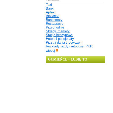
Taxi
Banki
Apteki
Biblioteki
Bankomaty
Restauracje
Przychodnie
Sklepy, markety
Stacje benzynowe
Hotele i pensjonaty
Pizza i dania z dowozem
Rozkłady jazdy (autobusy, PKP)
więcej
GUMIEŃCE - LUBIĘ TO