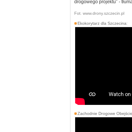
drogowego projektu" - tłu
Fot.
www.drony.szczecin.pl
Ekokorytarz dla Szczecina:
Zachodnie Drogowe Obejście