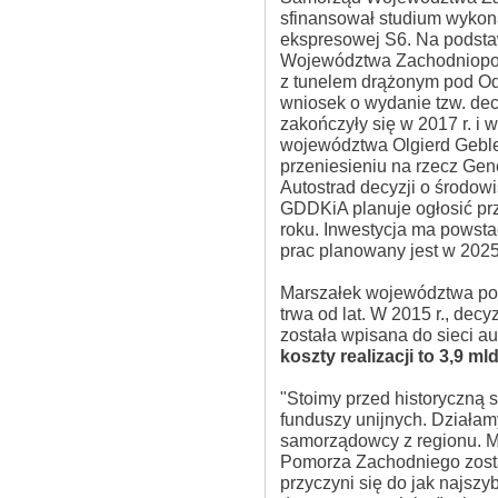
sfinansował studium wykon
ekspresowej S6. Na podsta
Województwa Zachodniopomo
z tunelem drążonym pod Odr
wniosek o wydanie tzw. de
zakończyły się w 2017 r. i 
województwa Olgierd Geble
przeniesieniu na rzecz Gen
Autostrad decyzji o środo
GDDKiA planuje ogłosić pr
roku. Inwestycja ma powstać
prac planowany jest w 2025
Marszałek województwa pod
trwa od lat. W 2015 r., de
została wpisana do sieci au
koszty realizacji to 3,9 mld
"Stoimy przed historyczną s
funduszy unijnych. Działamy
samorządowcy z regionu. M
Pomorza Zachodniego zosta
przyczyni się do jak najszy