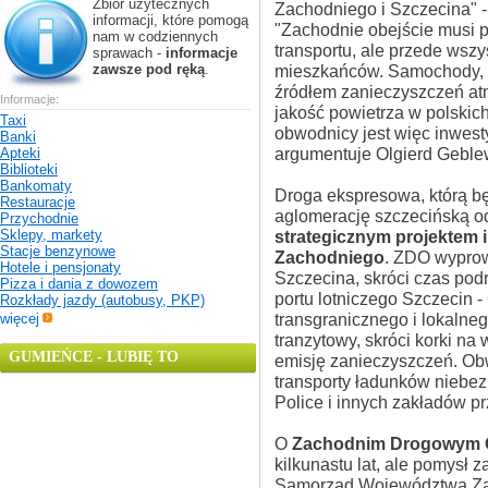
Zbiór użytecznych
Zachodniego i Szczecina" 
informacji, które pomogą
"Zachodnie obejście musi p
nam w codziennych
transportu, ale przede wsz
sprawach -
informacje
zawsze pod ręką
.
mieszkańców. Samochody, 
źródłem zanieczyszczeń atm
Informacje:
jakość powietrza w polskic
Taxi
obwodnicy jest więc inwesty
Banki
argumentuje Olgierd Geble
Apteki
Biblioteki
Bankomaty
Droga ekspresowa, którą b
Restauracje
aglomerację szczecińską od
Przychodnie
Sklepy, markety
strategicznym projektem 
Stacje benzynowe
Zachodniego
. ZDO wyprow
Hotele i pensjonaty
Szczecina, skróci czas pod
Pizza i dania z dowozem
portu lotniczego Szczecin 
Rozkłady jazdy (autobusy, PKP)
transgranicznego i lokalne
więcej
tranzytowy, skróci korki na
GUMIEŃCE - LUBIĘ TO
emisję zanieczyszczeń. Ob
transporty ładunków nieb
Police i innych zakładów p
O
Zachodnim Drogowym O
kilkunastu lat, ale pomysł z
Samorząd Województwa Zac