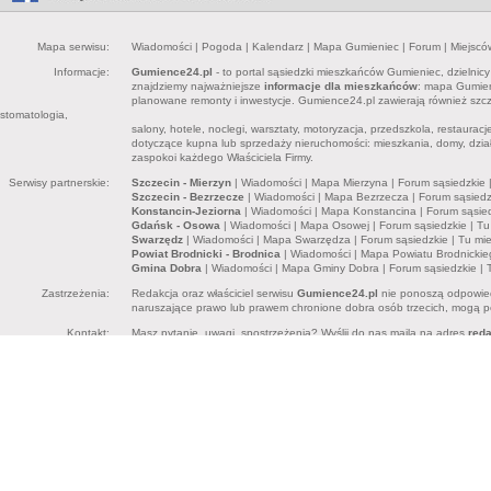
Mapa serwisu:
Wiadomości
|
Pogoda
|
Kalendarz
|
Mapa Gumieniec
|
Forum
|
Miejscó
Informacje:
Gumience24.pl
- to portal sąsiedzki mieszkańców Gumieniec, dzielnic
znajdziemy najważniejsze
informacje dla mieszkańców
: mapa Gumieni
planowane remonty i inwestycje. Gumience24.pl zawierają również sz
stomatologia,
salony, hotele, noclegi, warsztaty, motoryzacja, przedszkola, restaurac
dotyczące kupna lub sprzedaży nieruchomości: mieszkania, domy, dział
zaspokoi każdego Właściciela Firmy.
Serwisy partnerskie:
Szczecin - Mierzyn
|
Wiadomości
|
Mapa Mierzyna
|
Forum sąsiedzkie
Szczecin - Bezrzecze
|
Wiadomości
|
Mapa Bezrzecza
|
Forum sąsiedz
Konstancin-Jeziorna
|
Wiadomości
|
Mapa Konstancina
|
Forum sąsie
Gdańsk - Osowa
|
Wiadomości
|
Mapa Osowej
|
Forum sąsiedzkie
|
Tu
Swarzędz
|
Wiadomości
|
Mapa Swarzędza
|
Forum sąsiedzkie
|
Tu mi
Powiat Brodnicki - Brodnica
|
Wiadomości
|
Mapa Powiatu Brodnickie
Gmina Dobra
|
Wiadomości
|
Mapa Gminy Dobra
|
Forum sąsiedzkie
|
Zastrzeżenia:
Redakcja oraz właściciel serwisu
Gumience24.pl
nie ponoszą odpowied
naruszające prawo lub prawem chronione dobra osób trzecich, mogą pon
Kontakt:
Masz pytanie, uwagi, spostrzeżenia? Wyślij do nas maila na adres
red