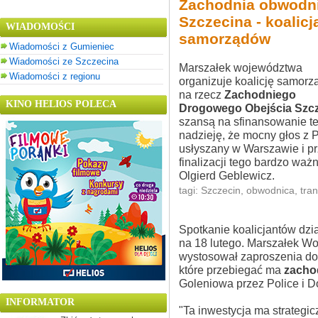
Zachodnia obwodn
Szczecina - koalicj
WIADOMOŚCI
samorządów
Wiadomości z Gumieniec
Wiadomości ze Szczecina
Marszałek województwa
Wiadomości z regionu
organizuje koalicję samor
na rzecz
Zachodniego
KINO HELIOS POLECA
Drogowego Obejścia Szc
szansą na sfinansowanie te
nadzieję, że mocny głos z
usłyszany w Warszawie i pr
finalizacji tego bardzo wa
Olgierd Geblewicz.
tagi:
Szczecin
,
obwodnica
,
tra
Spotkanie koalicjantów dz
na 18 lutego. Marszałek 
wystosował zaproszenia do
które przebiegać ma
zacho
Goleniowa przez Police i 
INFORMATOR
"Ta inwestycja ma strategi