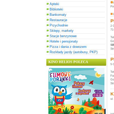
Apteki
Po
Biblioteki
Bankomaty
Restauracje
P
Przychodnie
2 
71
Sklepy, markety
Stacje benzynowe
Te
Hotele i pensjonaty
Go
SB
Pizza i dania z dowozem
St
Rozkłady jazdy (autobusy, PKP)
P
KINO HELIOS POLECA
5 
Te
Fa
Go
St
K
ul