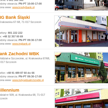
olinia:
0 801 360 360
dziny otwarcia:
PN-PT 10:00-17:00
rona www:
www.kredytbank.pl
NG Bank Śląski
.Krakowska 67-68, 71-017 Szczecin
lefony:
801 222 222
x:
+48 32 357 00 69
dziny otwarcia:
PN-PT 09:30-17:00
rona www:
www.ingbank.pl
ank Zachodni WBK
Oddział w Szczecinie, ul. Krakowska 67/68,
-017 Szczecin
lefon:
+48 91 489 87 60 do 66 ‎
dziny otwarcia:
PN-PT 09:30-17:00
rona www:
www.indywidualni.bzwbk.pl
illennium
dział nr 509, ul. Krakowska 68, 71-017
czecin