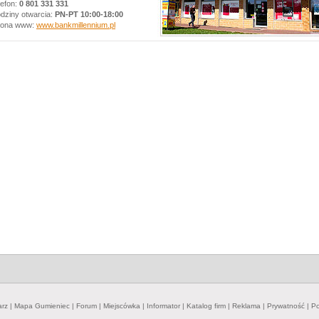
lefon:
0 801 331 331 ‎
dziny otwarcia:
PN-PT 10:00-18:00
rona www:
www.bankmillennium.pl
arz
|
Mapa Gumieniec
|
Forum
|
Miejscówka
|
Informator
|
Katalog firm
|
Reklama
|
Prywatność
|
Po