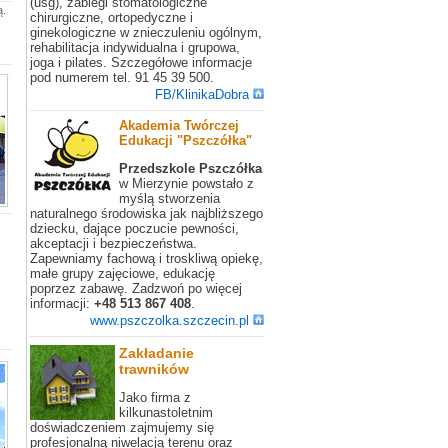
(usg), zabiegi stomatologiczne
ą.
chirurgiczne, ortopedyczne i
ginekologiczne w znieczuleniu ogólnym,
rehabilitacja indywidualna i grupowa,
joga i pilates. Szczegółowe informacje
pod numerem tel. 91 45 39 500.
FB/KlinikaDobra
Akademia Twórczej
Edukacji "Pszczółka"
Przedszkole Pszczółka
w Mierzynie powstało z
myślą stworzenia
naturalnego środowiska jak najbliższego
dziecku, dające poczucie pewności,
akceptacji i bezpieczeństwa.
Zapewniamy fachową i troskliwą opiekę,
małe grupy zajęciowe, edukację
poprzez zabawę. Zadzwoń po więcej
informacji:
+48 513 867 408
.
www.pszczolka.szczecin.pl
Zakładanie
trawników
Jako firma z
kilkunastoletnim
doświadczeniem zajmujemy się
profesjonalną niwelacją terenu oraz