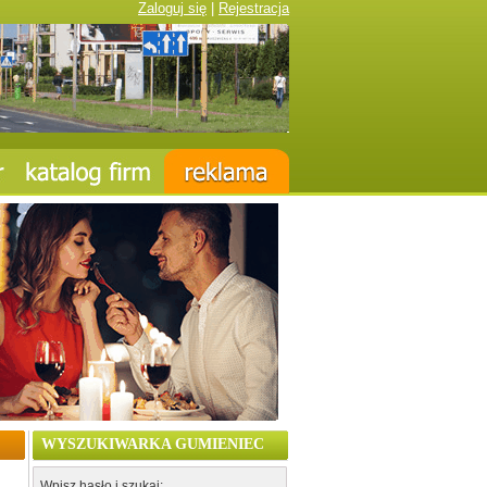
Zaloguj się
|
Rejestracja
WYSZUKIWARKA GUMIENIEC
Wpisz hasło i szukaj: