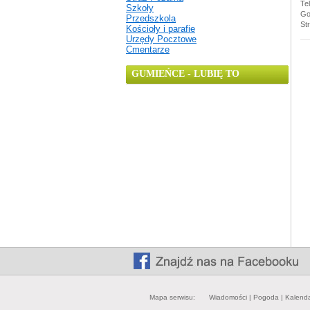
Te
Szkoły
Go
Przedszkola
St
Kościoły i parafie
Urzędy Pocztowe
Cmentarze
GUMIEŃCE - LUBIĘ TO
Mapa serwisu:
Wiadomości
|
Pogoda
|
Kalend