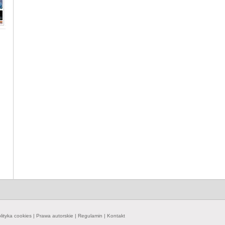
lityka cookies
|
Prawa autorskie
|
Regulamin
|
Kontakt