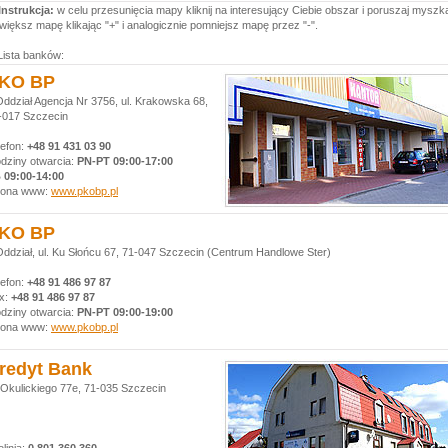
Instrukcja:
w celu przesunięcia mapy kliknij na interesujący Ciebie obszar i poruszaj myszk
większ mapę klikając "+" i analogicznie pomniejsz mapę przez "-".
Lista banków:
KO BP
Oddział Agencja Nr 3756, ul. Krakowska 68,
-017 Szczecin
lefon:
+48 91 431 03 90 ‎
dziny otwarcia:
PN-PT 09:00-17:00
 09:00-14:00
rona www:
www.pkobp.pl
KO BP
Oddział, ul. Ku Słońcu 67, 71-047 Szczecin (Centrum Handlowe Ster)
lefon:
+48 91 486 97 87
x:
+48 91 486 97 87
dziny otwarcia:
PN-PT 09:00-19:00
rona www:
www.pkobp.pl
redyt Bank
. Okulickiego 77e, 71-035 Szczecin