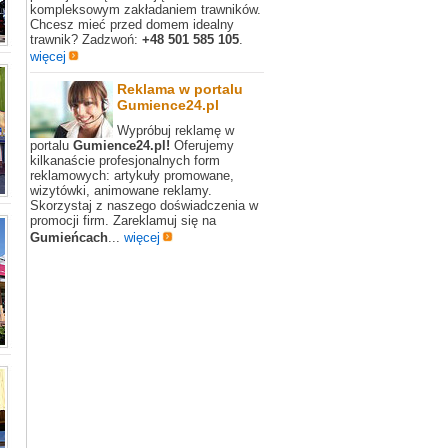
kompleksowym zakładaniem trawników.
Chcesz mieć przed domem idealny
trawnik? Zadzwoń:
+48 501 585 105
.
więcej
Reklama w portalu
Gumience24.pl
Wypróbuj reklamę w
portalu
Gumience24.pl!
Oferujemy
kilkanaście profesjonalnych form
reklamowych: artykuły promowane,
wizytówki, animowane reklamy.
Skorzystaj z naszego doświadczenia w
promocji firm. Zareklamuj się na
Gumieńcach
...
więcej