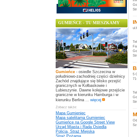
Inf
Go
St
I
GUMIEŃCE - TU MIESZKAMY
ul
Te
Fa
Go
St
B
Gumieńce
- osiedle Szczecina w
5 
południowo-zachodniej części dzielnicy
71
Zachód znajdujące się blisko przejść
granicznych w Kołbaskowie i
Lubieszynie. Dawne kolejowe przejście
Te
graniczne w kierunku Hamburga i w
Go
kierunku Berlina ...
więcej
St
Zobacz także:
Mapa Gumieniec
M
Mapa satelitarna Gumieniec
Od
Gumieńce na Google Street View
Sz
Urząd Miasta i Rada Osiedla
Policja, Straż Miejska
Straż Pożarna