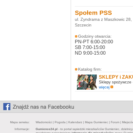
Społem PSS
ul. Zyndrama z Maszkowic 28,
Szczecin
Godziny otwarcia:
PN-PT 6:00-20:00
SB 7:00-15:00
ND 9:00-15:00
Katalog firm:
SKLEPY i ZA
Sklepy spożywcze ·
więcej
Mapa serwisu:
Wiadomości
|
Pogoda
|
Kalendarz
|
Mapa Gumieniec
|
Forum
|
Miejscó
Informacje:
Gumience24.pl
- to portal sąsiedzki mieszkańców Gumieniec, dzielnic
znajdziemy najważniejsze
informacje dla mieszkańców
: mapa Gumieni