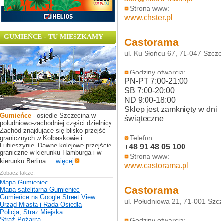
Strona www:
www.chster.pl
GUMIEŃCE - TU MIESZKAMY
Castorama
ul. Ku Słońcu 67, 71-047 Szcz
Godziny otwarcia:
PN-PT 7:00-21:00
SB 7:00-20:00
ND 9:00-18:00
Sklep jest zamknięty w dni
Gumieńce
- osiedle Szczecina w
świąteczne
południowo-zachodniej części dzielnicy
Zachód znajdujące się blisko przejść
granicznych w Kołbaskowie i
Telefon:
Lubieszynie. Dawne kolejowe przejście
+48 91 48 05 100
graniczne w kierunku Hamburga i w
Strona www:
kierunku Berlina ...
więcej
www.castorama.pl
Zobacz także:
Mapa Gumieniec
Castorama
Mapa satelitarna Gumieniec
Gumieńce na Google Street View
ul. Południowa 21, 71-001 Szc
Urząd Miasta i Rada Osiedla
Policja, Straż Miejska
Straż Pożarna
Godziny otwarcia: