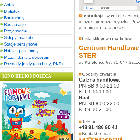
Apteki
Biblioteki
Instrukcja:
w celu przesunięc
Bankomaty
obszar i poruszaj myszką. Powi
Restauracje
pomniejsz mapę przez "-".
Przychodnie
Sklepy, markety
Lista sklepów i marketów:
Stacje benzynowe
Centrum Handlowe
Hotele i pensjonaty
STER
Pizza i dania z dowozem
ul. Ku Słońcu 67, 71-047 Szcz
Rozkłady jazdy (autobusy, PKP)
Godziny otwarcia:
KINO HELIOS POLECA
Galeria handlowa
PN-SB 9:00-21:00
ND 9:00-19:00
Real
PN-SB 8:00-22:00
ND 9:00-21:00
Telefon:
+48 91 486 90 41
Kontakt e-mail:
ster@metro-mam.pl