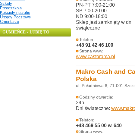
Szkoły
PN-PT 7:00-21:00
Przedszkola
SB 7:00-20:00
Kościoły i parafie
ND 9:00-18:00
Urzędy Pocztowe
Cmentarze
Sklep jest zamknięty w dni
świąteczne
GUMIEŃCE - LUBIĘ TO
Telefon:
+48 91 42 46 100
Strona www:
www.castorama.pl
Makro Cash and Ca
Polska
ul. Południowa 8, 71-001 Szcz
Godziny otwarcia:
24h
Dni świąteczne:
www.makro
Telefon:
+48 469 55 00 w. 640
Strona www: