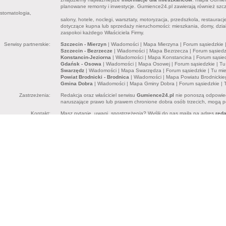
planowane remonty i inwestycje. Gumience24.pl zawierają również sz
stomatologia,
salony, hotele, noclegi, warsztaty, motoryzacja, przedszkola, restaurac
dotyczące kupna lub sprzedaży nieruchomości: mieszkania, domy, dział
zaspokoi każdego Właściciela Firmy.
Serwisy partnerskie:
Szczecin - Mierzyn
|
Wiadomości
|
Mapa Mierzyna
|
Forum sąsiedzkie
Szczecin - Bezrzecze
|
Wiadomości
|
Mapa Bezrzecza
|
Forum sąsiedz
Konstancin-Jeziorna
|
Wiadomości
|
Mapa Konstancina
|
Forum sąsie
Gdańsk - Osowa
|
Wiadomości
|
Mapa Osowej
|
Forum sąsiedzkie
|
Tu
Swarzędz
|
Wiadomości
|
Mapa Swarzędza
|
Forum sąsiedzkie
|
Tu mi
Powiat Brodnicki - Brodnica
|
Wiadomości
|
Mapa Powiatu Brodnickie
Gmina Dobra
|
Wiadomości
|
Mapa Gminy Dobra
|
Forum sąsiedzkie
|
Zastrzeżenia:
Redakcja oraz właściciel serwisu
Gumience24.pl
nie ponoszą odpowied
naruszające prawo lub prawem chronione dobra osób trzecich, mogą pon
Kontakt:
Masz pytanie, uwagi, spostrzeżenia? Wyślij do nas maila na adres
red