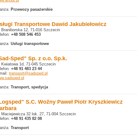
w.artour.pl
anża:
Przewozy pasażerskie
sługi Transportowe Dawid Jakubiełowicz
. Braniborska 12, 71-016 Szczecin
lefon:
+48 508 546 453
anża:
Usługi transportowe
Sad-Sped" Sp. z o.o. Sp.k.
. Kwiatowa 1d, 71-045 Szczecin
lefon:
+48 91 483 23 44
mail:
transport@sadsped.pl
w.sadsped.pl
anża:
Transport, spedycja
Logsped" S.C. Woźny Paweł Piotr Kryszkiewicz
arbara
. Maciejewicza 32 lok. 27, 71-004 Szczecin
lefon:
+48 91 435 82 08
anża:
Transport