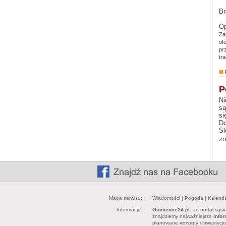
Br
Op
Za
of
pr
tr
P
Ni
są
si
Do
Sk
zo
Mapa serwisu:
Wiadomości
|
Pogoda
|
Kalend
Informacje:
Gumience24.pl
- to portal sąs
znajdziemy najważniejsze
info
planowane remonty i inwestycj