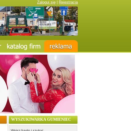
Zaloguj się
|
Rejestracja
WYSZUKIWARKA GUMIENIEC
Wpisz hasło i szukaj: