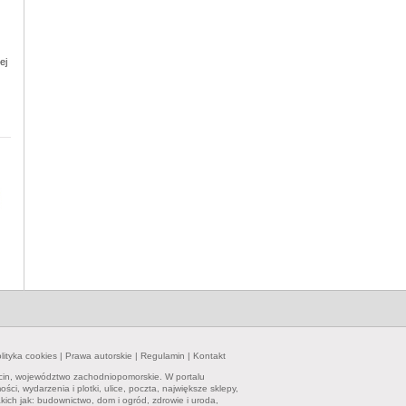
ej
lityka cookies
|
Prawa autorskie
|
Regulamin
|
Kontakt
cin, województwo zachodniopomorskie. W portalu
i, wydarzenia i plotki, ulice, poczta, największe sklepy,
kich jak: budownictwo, dom i ogród, zdrowie i uroda,