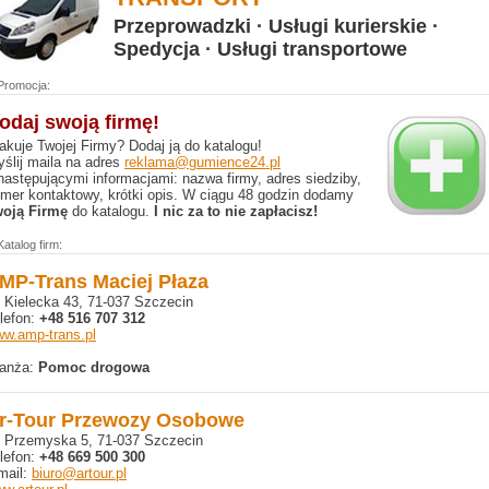
Przeprowadzki · Usługi kurierskie ·
Spedycja · Usługi transportowe
Promocja:
odaj swoją firmę!
akuje Twojej Firmy? Dodaj ją do katalogu!
ślij maila na adres
reklama@gumience24.pl
następującymi informacjami: nazwa firmy, adres siedziby,
mer kontaktowy, krótki opis. W ciągu 48 godzin dodamy
oją Firmę
do katalogu.
I nic za to nie zapłacisz!
Katalog firm:
MP-Trans Maciej Płaza
. Kielecka 43, 71-037 Szczecin
lefon:
+48 516 707 312
w.amp-trans.pl
anża:
Pomoc drogowa
r-Tour Przewozy Osobowe
. Przemyska 5, 71-037 Szczecin
lefon:
+48 669 500 300
mail:
biuro@artour.pl