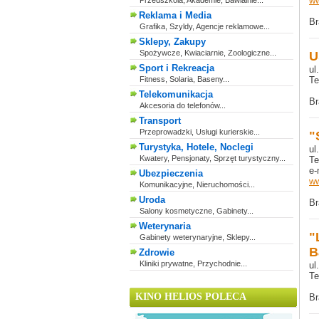
ww
Przedszkola, Akademie, Bawialnie...
Reklama i Media
Br
Grafika, Szyldy, Agencje reklamowe...
Sklepy, Zakupy
Spożywcze, Kwiaciarnie, Zoologiczne...
U
Sport i Rekreacja
ul
Fitness, Solaria, Baseny...
Te
Telekomunikacja
Br
Akcesoria do telefonów...
Transport
Przeprowadzki, Usługi kurierskie...
"
Turystyka, Hotele, Noclegi
ul
Kwatery, Pensjonaty, Sprzęt turystyczny...
Te
e-
Ubezpieczenia
ww
Komunikacyjne, Nieruchomości...
Uroda
Br
Salony kosmetyczne, Gabinety...
Weterynaria
"
Gabinety weterynaryjne, Sklepy...
B
Zdrowie
Kliniki prywatne, Przychodnie...
ul
Te
KINO HELIOS POLECA
Br