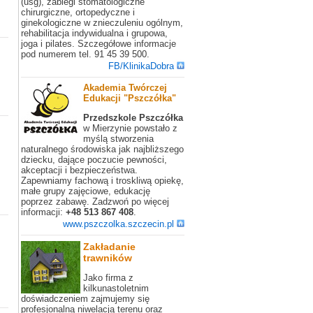
(usg), zabiegi stomatologiczne
chirurgiczne, ortopedyczne i
ginekologiczne w znieczuleniu ogólnym,
rehabilitacja indywidualna i grupowa,
joga i pilates. Szczegółowe informacje
pod numerem tel. 91 45 39 500.
FB/KlinikaDobra
Akademia Twórczej
Edukacji "Pszczółka"
Przedszkole Pszczółka
w Mierzynie powstało z
myślą stworzenia
naturalnego środowiska jak najbliższego
dziecku, dające poczucie pewności,
akceptacji i bezpieczeństwa.
Zapewniamy fachową i troskliwą opiekę,
małe grupy zajęciowe, edukację
poprzez zabawę. Zadzwoń po więcej
informacji:
+48 513 867 408
.
www.pszczolka.szczecin.pl
Zakładanie
trawników
Jako firma z
kilkunastoletnim
doświadczeniem zajmujemy się
profesjonalną niwelacją terenu oraz