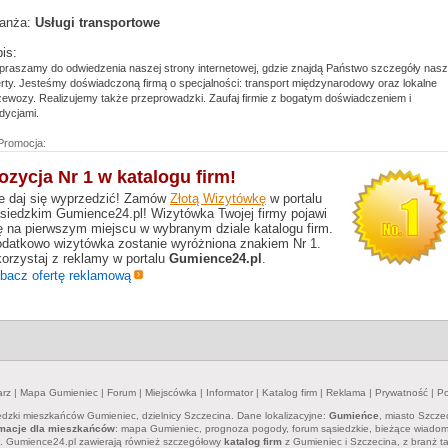
anża:
Usługi transportowe
is:
praszamy do odwiedzenia naszej strony internetowej, gdzie znajdą Państwo szczegóły nasz
erty. Jesteśmy doświadczoną firmą o specjalności: transport międzynarodowy oraz lokalne
zewozy. Realizujemy także przeprowadzki. Zaufaj firmie z bogatym doświadczeniem i
adycjami.
Promocja:
ozycja Nr 1 w katalogu firm!
e daj się wyprzedzić! Zamów
Złotą Wizytówkę
w portalu
siedzkim Gumience24.pl! Wizytówka Twojej firmy pojawi
ę na pierwszym miejscu w wybranym dziale katalogu firm.
datkowo wizytówka zostanie wyróżniona znakiem Nr 1.
orzystaj z reklamy w portalu
Gumience24.pl
.
bacz ofertę reklamową
arz
|
Mapa Gumieniec
|
Forum
|
Miejscówka
|
Informator
|
Katalog firm
|
Reklama
|
Prywatność
|
Po
iedzki mieszkańców Gumieniec, dzielnicy Szczecina. Dane lokalizacyjne:
Gumieńce
, miasto Szcze
rmacje dla mieszkańców
: mapa Gumieniec, prognoza pogody, forum sąsiedzkie, bieżące wiadomośc
e. Gumience24.pl zawierają również szczegółowy
katalog firm
z Gumieniec i Szczecina, z branż ta