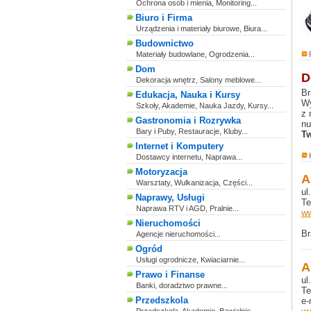
Ochrona osób i mienia, Monitoring...
Biuro i Firma
Urządzenia i materiały biurowe, Biura...
Budownictwo
Materiały budowlane, Ogrodzenia...
Dom
D
Dekoracja wnętrz, Salony meblowe...
Br
Edukacja, Nauka i Kursy
Wy
Szkoły, Akademie, Nauka Jazdy, Kursy...
z 
Gastronomia i Rozrywka
nu
Bary i Puby, Restauracje, Kluby...
Tw
Internet i Komputery
Dostawcy internetu, Naprawa...
Motoryzacja
A
Warsztaty, Wulkanizacja, Części...
ul
Naprawy, Usługi
Te
Naprawa RTV i AGD, Pralnie...
ww
Nieruchomości
Br
Agencje nieruchomości...
Ogród
Usługi ogrodnicze, Kwiaciarnie...
A
Prawo i Finanse
ul
Banki, doradztwo prawne...
Te
Przedszkola
e-