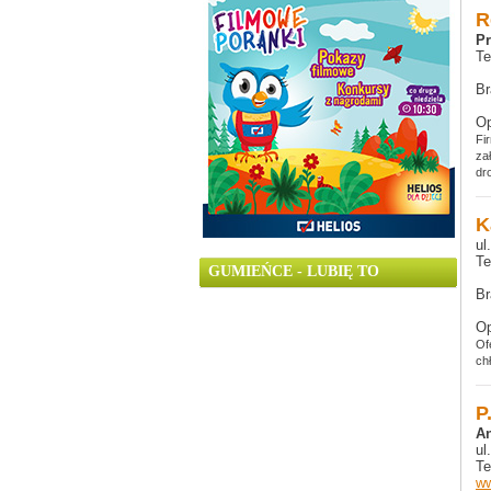
R
Pr
Te
Br
Op
Fi
za
dr
K
ul
Te
GUMIEŃCE - LUBIĘ TO
Br
Op
Of
ch
P
An
ul
Te
ww