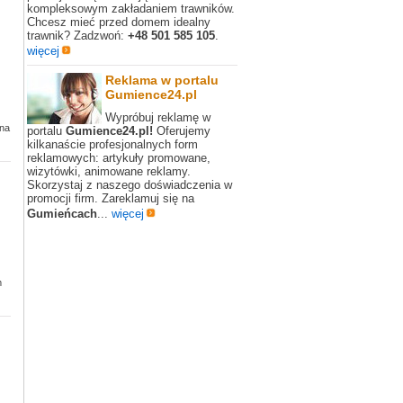
kompleksowym zakładaniem trawników.
Chcesz mieć przed domem idealny
trawnik? Zadzwoń:
+48 501 585 105
.
więcej
Reklama w portalu
Gumience24.pl
Wypróbuj reklamę w
ena
portalu
Gumience24.pl!
Oferujemy
kilkanaście profesjonalnych form
reklamowych: artykuły promowane,
wizytówki, animowane reklamy.
Skorzystaj z naszego doświadczenia w
promocji firm. Zareklamuj się na
Gumieńcach
...
więcej
m