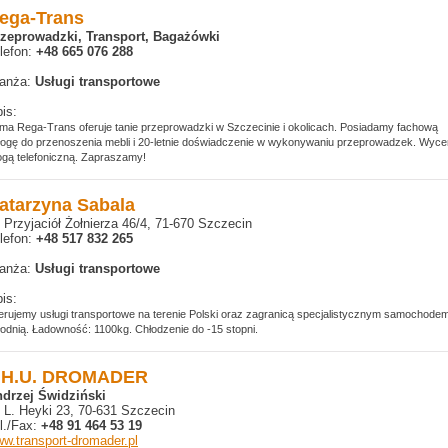
ega-Trans
zeprowadzki, Transport, Bagażówki
lefon:
+48 665 076 288
anża:
Usługi transportowe
is:
rma Rega-Trans oferuje tanie przeprowadzki w Szczecinie i okolicach. Posiadamy fachową
łogę do przenoszenia mebli i 20-letnie doświadczenie w wykonywaniu przeprowadzek. Wyc
ogą telefoniczną. Zapraszamy!
atarzyna Sabala
. Przyjaciół Żołnierza 46/4, 71-670 Szczecin
lefon:
+48 517 832 265
anża:
Usługi transportowe
is:
erujemy usługi transportowe na terenie Polski oraz zagranicą specjalistycznym samochode
łodnią. Ładowność: 1100kg. Chłodzenie do -15 stopni.
.H.U. DROMADER
drzej Świdziński
. L. Heyki 23, 70-631 Szczecin
l./Fax:
+48 91 464 53 19
w.transport-dromader.pl