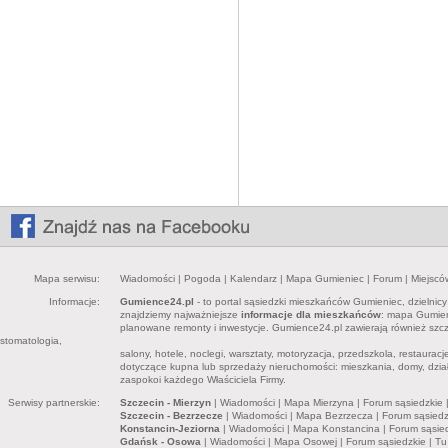
Mapa serwisu:
Wiadomości
|
Pogoda
|
Kalendarz
|
Mapa Gumieniec
|
Forum
|
Miejscó
Informacje:
Gumience24.pl
- to portal sąsiedzki mieszkańców Gumieniec, dzielnic
znajdziemy najważniejsze
informacje dla mieszkańców
: mapa Gumieni
planowane remonty i inwestycje. Gumience24.pl zawierają również sz
stomatologia,
salony, hotele, noclegi, warsztaty, motoryzacja, przedszkola, restaurac
dotyczące kupna lub sprzedaży nieruchomości: mieszkania, domy, dział
zaspokoi każdego Właściciela Firmy.
Serwisy partnerskie:
Szczecin - Mierzyn
|
Wiadomości
|
Mapa Mierzyna
|
Forum sąsiedzkie
Szczecin - Bezrzecze
|
Wiadomości
|
Mapa Bezrzecza
|
Forum sąsiedz
Konstancin-Jeziorna
|
Wiadomości
|
Mapa Konstancina
|
Forum sąsie
Gdańsk - Osowa
|
Wiadomości
|
Mapa Osowej
|
Forum sąsiedzkie
|
Tu