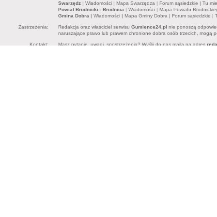
Swarzędz
|
Wiadomości
|
Mapa Swarzędza
|
Forum sąsiedzkie
|
Tu mi
Powiat Brodnicki - Brodnica
|
Wiadomości
|
Mapa Powiatu Brodnickie
Gmina Dobra
|
Wiadomości
|
Mapa Gminy Dobra
|
Forum sąsiedzkie
|
Zastrzeżenia:
Redakcja oraz właściciel serwisu
Gumience24.pl
nie ponoszą odpowied
naruszające prawo lub prawem chronione dobra osób trzecich, mogą pon
Kontakt:
Masz pytanie, uwagi, spostrzeżenia? Wyślij do nas maila na adres
red