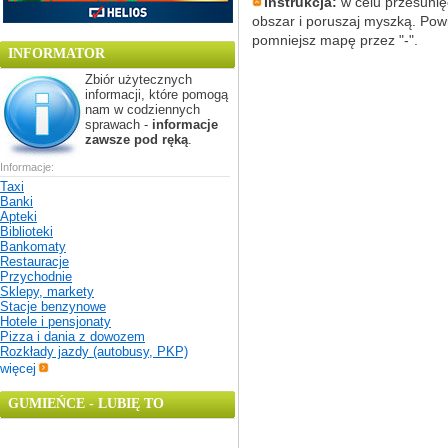
Instrukcja:
w celu przesunięc
obszar i poruszaj myszką. Powi
pomniejsz mapę przez "-".
INFORMATOR
Zbiór użytecznych
informacji, które pomogą
nam w codziennych
sprawach -
informacje
zawsze pod ręką
.
Informacje:
Taxi
Banki
Apteki
Biblioteki
Bankomaty
Restauracje
Przychodnie
Sklepy, markety
Stacje benzynowe
Hotele i pensjonaty
Pizza i dania z dowozem
Rozkłady jazdy (autobusy, PKP)
więcej
GUMIEŃCE - LUBIĘ TO