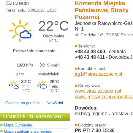
Komenda Miejska
Państwowej Straży
Pożarnej
Jednostka Ratowniczo-Gaś
Nr 1
ul. Grodzka 1/5, 70-560 Szcze
Telefony:
+48 43 48 400
- centrala
+48 43 48 411
- Dowódca 
Kontakt e-mail:
jrg1@straz.szczecin.pl
Strony www:
www.straz.szczecin.pl
www.jrg1szczecin.republika
Godzina po godzinie
Na 45 dni
Dowódca:
mł.bryg.mgr inż. Jarosław 
GUMIEŃCE - TU MIESZKAMY
Mapa Gumieniec
Godziny pracy:
PN-PT: 7:30-15:30
Mapa satelitarna Gumieniec