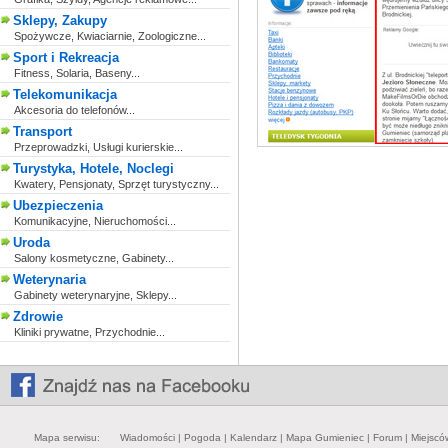
Sklepy, Zakupy
Spożywcze, Kwiaciarnie, Zoologiczne...
Sport i Rekreacja
Fitness, Solaria, Baseny...
Telekomunikacja
Akcesoria do telefonów...
Transport
Przeprowadzki, Usługi kurierskie...
Turystyka, Hotele, Noclegi
Kwatery, Pensjonaty, Sprzęt turystyczny...
Ubezpieczenia
Komunikacyjne, Nieruchomości...
Uroda
Salony kosmetyczne, Gabinety...
Weterynaria
Gabinety weterynaryjne, Sklepy...
Zdrowie
Kliniki prywatne, Przychodnie...
Mapa serwisu:
Wiadomości
|
Pogoda
|
Kalendarz
|
Mapa Gumieniec
|
Forum
|
Miejscó