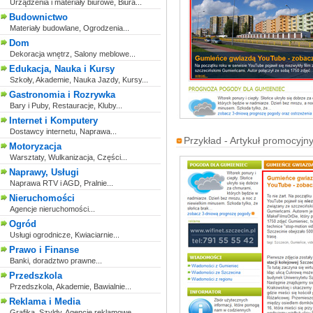
Urządzenia i materiały biurowe, Biura...
Budownictwo
Materiały budowlane, Ogrodzenia...
Dom
Dekoracja wnętrz, Salony meblowe...
Edukacja, Nauka i Kursy
Szkoły, Akademie, Nauka Jazdy, Kursy...
Gastronomia i Rozrywka
Bary i Puby, Restauracje, Kluby...
Internet i Komputery
Dostawcy internetu, Naprawa...
Przykład - Artykuł promocyjny
Motoryzacja
Warsztaty, Wulkanizacja, Części...
Naprawy, Usługi
Naprawa RTV i AGD, Pralnie...
Nieruchomości
Agencje nieruchomości...
Ogród
Usługi ogrodnicze, Kwiaciarnie...
Prawo i Finanse
Banki, doradztwo prawne...
Przedszkola
Przedszkola, Akademie, Bawialnie...
Reklama i Media
Grafika, Szyldy, Agencje reklamowe...