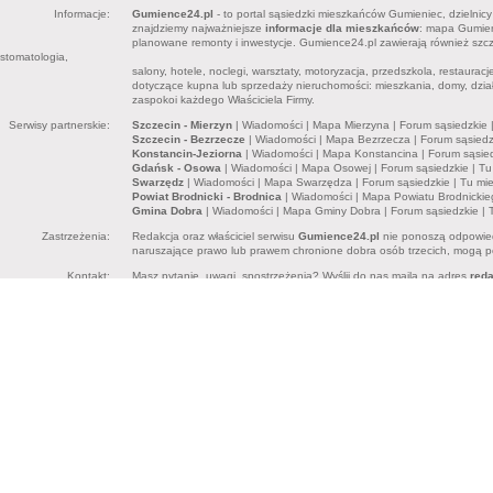
Informacje:
Gumience24.pl
- to portal sąsiedzki mieszkańców Gumieniec, dzielnic
znajdziemy najważniejsze
informacje dla mieszkańców
: mapa Gumieni
planowane remonty i inwestycje. Gumience24.pl zawierają również sz
stomatologia,
salony, hotele, noclegi, warsztaty, motoryzacja, przedszkola, restaurac
dotyczące kupna lub sprzedaży nieruchomości: mieszkania, domy, dział
zaspokoi każdego Właściciela Firmy.
Serwisy partnerskie:
Szczecin - Mierzyn
|
Wiadomości
|
Mapa Mierzyna
|
Forum sąsiedzkie
Szczecin - Bezrzecze
|
Wiadomości
|
Mapa Bezrzecza
|
Forum sąsiedz
Konstancin-Jeziorna
|
Wiadomości
|
Mapa Konstancina
|
Forum sąsie
Gdańsk - Osowa
|
Wiadomości
|
Mapa Osowej
|
Forum sąsiedzkie
|
Tu
Swarzędz
|
Wiadomości
|
Mapa Swarzędza
|
Forum sąsiedzkie
|
Tu mi
Powiat Brodnicki - Brodnica
|
Wiadomości
|
Mapa Powiatu Brodnickie
Gmina Dobra
|
Wiadomości
|
Mapa Gminy Dobra
|
Forum sąsiedzkie
|
Zastrzeżenia:
Redakcja oraz właściciel serwisu
Gumience24.pl
nie ponoszą odpowied
naruszające prawo lub prawem chronione dobra osób trzecich, mogą pon
Kontakt:
Masz pytanie, uwagi, spostrzeżenia? Wyślij do nas maila na adres
red