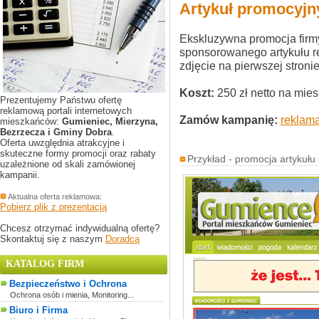
Artykuł promocyj
Ekskluzywna promocja firm
sponsorowanego artykułu 
zdjęcie na pierwszej stronie
Koszt:
250 zł netto na mies
Prezentujemy Państwu ofertę
reklamową portali internetowych
Zamów kampanię:
reklam
mieszkańców:
Gumieniec, Mierzyna,
Bezrzecza i Gminy Dobra
.
Oferta uwzględnia atrakcyjne i
skuteczne formy promocji oraz rabaty
Przykład - promocja artykułu 
uzależnione od skali zamówionej
kampanii.
Aktualna oferta reklamowa:
Pobierz plik z prezentacją
Chcesz otrzymać indywidualną ofertę?
Skontaktuj się z naszym
Doradcą
KATALOG FIRM
Bezpieczeństwo i Ochrona
Ochrona osób i mienia, Monitoring...
Biuro i Firma